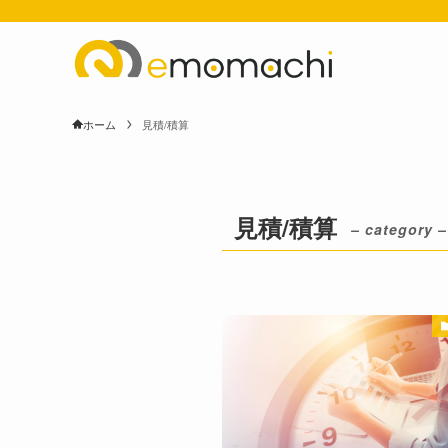
ホーム
見積/積算
見積/積算
– category –