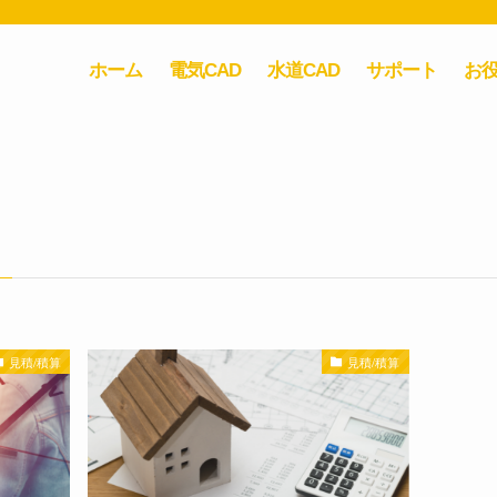
ホーム
電気CAD
水道CAD
サポート
お
見積/積算
見積/積算