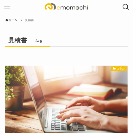
ホーム
見積書
見積書
– tag –
コラム